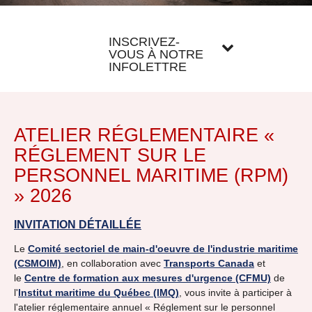
INSCRIVEZ-
VOUS À NOTRE
INFOLETTRE
ATELIER RÉGLEMENTAIRE «
RÉGLEMENT SUR LE
PERSONNEL MARITIME (RPM)
» 2026
INVITATION DÉTAILLÉE
Le
Comité sectoriel de main-d'oeuvre de l'industrie maritime
(CSMOIM)
, en collaboration avec
Transports Canada
et
le
Centre de formation aux mesures d'urgence (CFMU)
de
l'
Institut maritime du Québec (IMQ)
, vous invite à participer à
l'atelier réglementaire annuel « Réglement sur le personnel