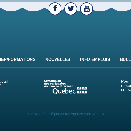
IER/FORMATIONS
NOUVELLES
INFO-EMPLOIS
BULL
vail
Pour 
é
et su
e.
consu
Site Web réalisé par
Amiral Agence Web
© 2016