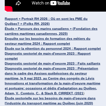
Rapport « Portrait RH 2026 : Où en sont les PME du
Québec? » (Folks RH, 2026)
Étude « Parcours des marins canadiens »
(Fondation des
carrières maritimes canadiennes, 2025)
Enquête sur les besoins de formation des métiers du
secteur maritime 2024 : Rapport complet
Étude sur la rétention du personnel 2024 : Rapport complet
Diagnostic sectoriel de main-d'oeuvre 2023 : Rapport
complet
Diagnostic sectoriel de main-d'oeuvre 2023 : Faits saillants
Diagnostic sectoriel de main-d'oeuvre 2023 : Présentation
dans le cadre des Assises québécoises du secteur
maritime, le 9 mai 2023, au Centre des congrès de Lévis
Innovations et transformation de la main-d'oeuvre maritime
et portuaire: occasions et dédis d'adaptation au Québec,
Adam, V., Comtois, C., & Slack B. CIRREKT, (2021
)
Étude sectorielle sur les besoins de main-d'oeuvre dans
l'industrie du transport maritime au Québec (juin 2020)