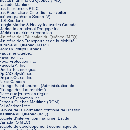
Institut maritime du Québec (IMQ)
Latitude Maritime
Les Entreprises P.E.C.
Les Productions Ciné-Bio Inc. (voilier
océanographique Sedna IV)
LLS Soudure
Longla Marine & Heavy Industries Canada
Marine International Dragage Inc.
Méridien maritime réparation
Ministère de l'Éducation du Québec (MEQ)
Ministère des Transports et de la Mobilité
durable du Québec (MTMD)
Morgan Philips Canada
Nautisme Québec
Navanex Inc.
Nova Protection Inc.
Nuvoola AI Inc.
Oneka Technologies
OpDAQ Systèmes
OrganicOcean Inc.
Parcs Canada
Pilotage Saint-Laurent (Administration de
Pilotage des Laurentides)
Place aux jeunes en région
Pronex Excavation Inc.
Réseau Québec Maritime (RQM)
Sel Windsor Ltée
Service de la Formation continue de l'Institut
maritime du Québec (IMQ)
Société d'intervention maritime, Est du
Canada (SIMEC)
Société de développement économique du