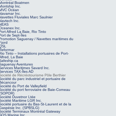
Montréal Boatmen
Montship Inc.
MVC Océan
Navamar Inc.
Navettes Fluviales Marc Saulnier
Navtech Inc.
NEAS
Oceanex Inc.
Port Alfred La Baie, Rio Tinto
Port de Sept-Îles
Promotion Saguenay / Navettes maritimes du
Fjord
QSL
Reformar
Rio Tinto – Installations portuaires de Port-
Alfred, La Baie
Safeship.ca
Saguenay Aventures
Services Maritimes Savard Inc.
Services TAX-Îles AD
Société de Récréotourisme Pôle Berthier
Société du parc industriel et portuaire de
Bécancour
Société du Port de Valleyfield
Société du port ferroviaire de Baie-Comeau
(SOPOR)
Société Duvetnor Ltée
Société Maritime LGR Inc.
Société portuaire du Bas-St-Laurent et de la
Gaspésie Inc. (SPBSLG)
Société Terminaux Montréal Gateway
SOS Marine Inc.