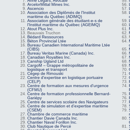
Anne Legars, Avocate
ArcelorMittal Mines Inc.
Ascencio
Association des Diplômés de l'Institut
maritime du Québec (ADIMQ)
Association générale des étudiant-e-s de
l'Institut maritime du Québec (AGEIMQ)
Atout Plus Inc.
Beauvais Truchon
Bédard Ressources
Béton Provincial Ltée
Bureau Canadien International Maritime Ltée
(CIBS)
Bureau Veritas Marine (Canada) Inc.
Canadian Royalties Inc.
Canship Ugland Ltd
CargoM – Grappe métropolitaine de
logistique et transport
Cégep de Rimouski
Centre d'expertise en logistique portuaire
(CELP)
Centre de formation aux mesures d'urgence
(CFMU)
Centre de formation professionnelle Bernard-
Gariépy
Centre de services scolaire des Navigateurs
Centre de simulation et d’expertise maritime
(CSEM)
Chambre de commerce maritime
Chantier Davie Canada Inc.
Chantier Naval Forillon Inc.
Club Nautique de Percé