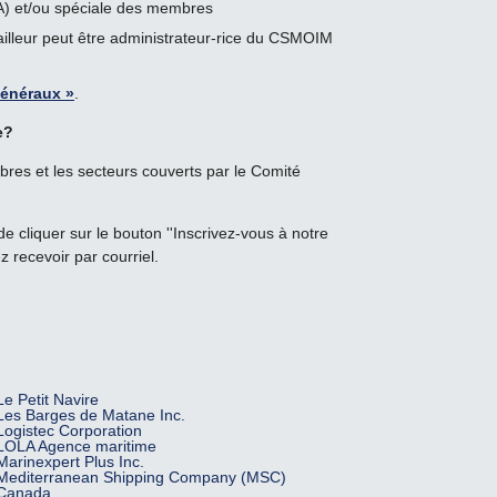
A) et/ou spéciale des membres
lleur peut être administrateur-rice du CSMOIM
énéraux »
.
e?
res et les secteurs couverts par le Comité
.
de cliquer sur le bouton ''Inscrivez-vous à notre
z recevoir par courriel.
Le Petit Navire
Les Barges de Matane Inc.
Logistec Corporation
LOLA Agence maritime
Marinexpert Plus Inc.
Mediterranean Shipping Company (MSC)
Canada