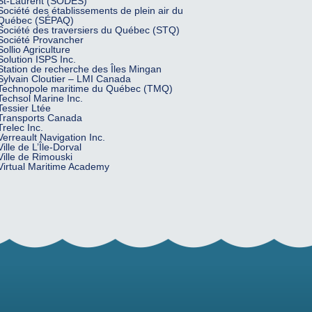
St-Laurent (SODES)
Société des établissements de plein air du
Québec (SÉPAQ)
Société des traversiers du Québec (STQ)
Société Provancher
Sollio Agriculture
Solution ISPS Inc.
Station de recherche des Îles Mingan
Sylvain Cloutier – LMI Canada
Technopole maritime du Québec (TMQ)
Techsol Marine Inc.
Tessier Ltée
Transports Canada
Trelec Inc.
Verreault Navigation Inc.
Ville de L’Île-Dorval
Ville de Rimouski
Virtual Maritime Academy