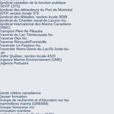
Syndicat canadien de la fonction publique
(SCFP 1375)
Syndicat des débardeurs du Port de Montréal
SCFP, section locale 375
Syndicat des Métallos, section locale 9599
Syndicat du Chantier naval de Lauzon Inc.
Syndicat International des Marins Canadiens
(SIMC)
Transport Plein Air Pikauba
Traverse du Lac Témiscouata Inc.
Traverse Oka Inc.
Traverse Rimouski/Forestville
Traversier Le Passeur Inc.
Traversier Notre-Dame-du-Lac/St-Juste-du-
Lac
Unifor Québec, section locale 4320
Urgence Marine Environnement (UME)
Urgence Portuaire
Garde côtière canadienne
Geyser formation
Groupe de recherche et d’éducation sur les
mammifères marins (GREMM)
Groupe Somavrac Inc.
Innovation maritime