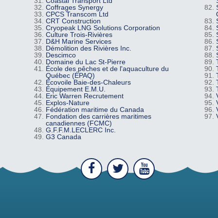
Coastal Transport Ltd
Coffrages Synergy
CPCS Transcom Ltd
CRT Construction
Cryopeak LNG Solutions Corporation
Culture Trois-Rivières
D&H Marine Services
Démolition des Rivières Inc.
Descimco
Domaine du Lac St-Pierre
École des pêches et de l'aquaculture du
Québec (ÉPAQ)
Écovoile Baie-des-Chaleurs
Équipement E.M.U.
Eric Warren Recrutement
Explos-Nature
Fédération maritime du Canada
Fondation des carrières maritimes
canadiennes (FCMC)
G.F.F.M.LECLERC Inc.
G3 Canada