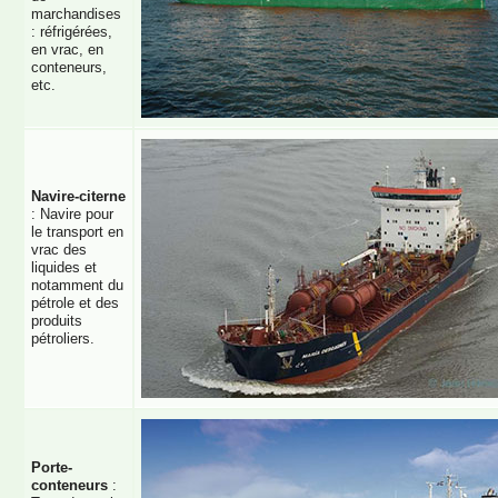
marchandises
: réfrigérées,
en vrac, en
conteneurs,
etc.
Navire-citerne
: Navire pour
le transport en
vrac des
liquides et
notamment du
pétrole et des
produits
pétroliers.
Porte-
conteneurs
: