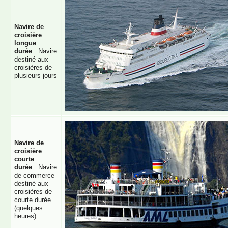
Navire de
croisière
longue
durée
: Navire
destiné aux
croisières de
plusieurs jours
Navire de
croisière
courte
durée
: Navire
de commerce
destiné aux
croisières de
courte durée
(quelques
heures)