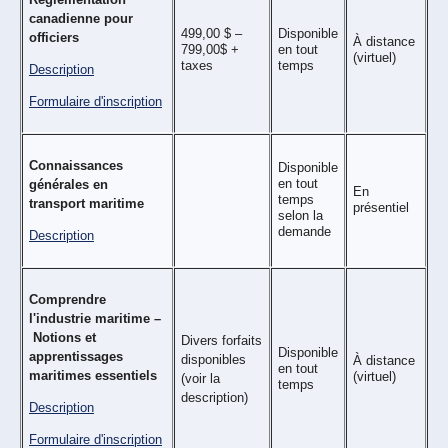
canadienne pour
499,00 $ –
Disponible
officiers
À distance
799,00$ +
en tout
(virtuel)
taxes
temps
Description
Formulaire d'inscription
Connaissances
Disponible
en tout
générales en
En
temps
transport maritime
présentiel
selon la
demande
Description
Comprendre
l'industrie maritime –
Notions et
Divers forfaits
Disponible
apprentissages
disponibles
À distance
en tout
maritimes essentiels
(virtuel)
(voir la
temps
description)
Description
Formulaire d'inscription