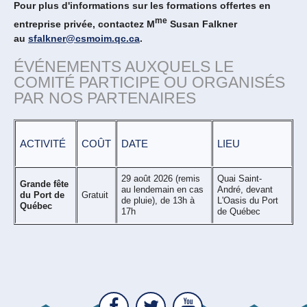
Pour plus d'informations sur les formations offertes en
me
entreprise privée, contactez M
Susan Falkner
au
sfalkner@csmoim.qc.ca
.
ÉVÉNEMENTS AUXQUELS LE
COMITÉ PARTICIPE OU ORGANISÉS
PAR NOS PARTENAIRES
ACTIVITÉ
COÛT
DATE
LIEU
29 août 2026 (remis
Quai Saint-
Grande fête
au lendemain en cas
André, devant
du Port de
Gratuit
de pluie), de 13h à
L'Oasis du Port
Québec
17h
de Québec