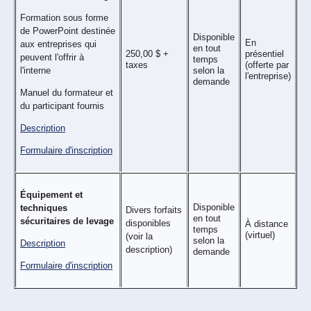
Formation sous forme
de PowerPoint destinée
Disponible
En
aux entreprises qui
en tout
250,00 $ +
présentiel
peuvent l'offrir à
temps
taxes
(offerte par
l'interne
selon la
l'entreprise)
demande
Manuel du formateur et
du participant fournis
Description
Formulaire d'inscription
Équipement et
Disponible
techniques
Divers forfaits
en tout
sécuritaires de levage
disponibles
À distance
temps
(virtuel)
(voir la
selon la
Description
description)
demande
Formulaire d'inscription