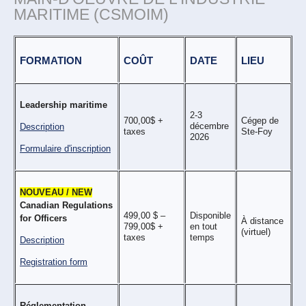
MARITIME (CSMOIM)
FORMATION
COÛT
DATE
LIEU
Leadership maritime
2-3
700,00$ +
Cégep de
décembre
Description
taxes
Ste-Foy
2026
Formulaire d'inscription
NOUVEAU / NEW
Canadian Regulations
499,00 $ –
Disponible
for Officers
À distance
799,00$ +
en tout
(virtuel)
taxes
temps
Description
Registration form
Réglementation