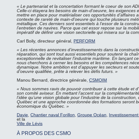
« Le partenariat et la concertation formant le coeur de son A
Celle-ci étayera les besoins de main-d’oeuvre, les exigences e
mettre en place pour matérialiser ces opportunités d’affaires
contexte de rareté de main-d'oeuvre qui touche plusieurs métier
métallique. Ces derniers sont essentiels à l’essor de la constru
l’entretien de navires. Parce que cet essor repose sur la mobil
impératif de définir une vision sectorielle qui misera sur la c
Carl Boily, directeur général,
PERFORM
« Les récentes annonces d’investissements dans la constructio
réparation, qui sont tout aussi essentiels pour soutenir la ch
exceptionnelle de revitaliser l'industrie maritime. En lançant 
nous cherchons à cerner les besoins et les compétences néces
dynamique. Notre ambition est d’appuyer les secteurs et soute
d’oeuvre qualifiée, prête à relever les défis futurs. »
Manou Bernard, directrice générale,
CSMOIM
« Nous sommes ravis de pouvoir contribuer à cette étude et d
son comité aviseur. En mettant l’accent sur la complémentarité
l’idée qu’une vision globale pour l’industrie de la construction,
Québec et une approche coordonnée des formations seront bé
économique du Québec. »
Davie
,
Chantier naval Forillon
,
Groupe Océan
,
Investissemen
et la
Ville de Lévis
À PROPOS DES CSMO