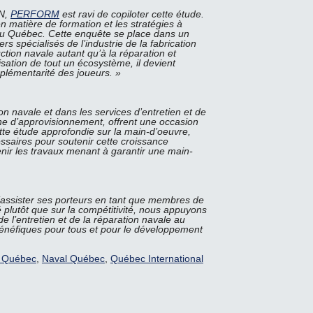
DN,
PERFORM
est ravi de copiloter cette étude.
n matière de formation et les stratégies à
 au Québec. Cette enquête se place dans un
s spécialisés de l’industrie de la fabrication
ction navale autant qu’à la réparation et
isation de tout un écosystème, il devient
omplémentarité des joueurs. »
n navale et dans les services d’entretien et de
aîne d’approvisionnement, offrent une occasion
cette étude approfondie sur la main-d’oeuvre,
saires pour soutenir cette croissance
nir les travaux menant à garantir une main-
’assister ses porteurs en tant que membres de
 plutôt que sur la compétitivité, nous appuyons
 de l’entretien et de la réparation navale au
néfiques pour tous et pour le développement
t Québec
,
Naval Québec
,
Québec International