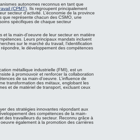
rganismes autonomes reconnus en tant que
ravail (CPMT)
. Ils regroupent principalement
ur secteur d’activité. L’économie de la province
incts que représente chacun des CSMO, une
soins spécifiques de chaque secteur
s et la main-d’oeuvre de leur secteur en matière
mpétences. Leurs principaux mandats incluent
herches sur le marché du travail, l’identification
à y répondre, le développement des compétences
cation métallique industrielle (FMI), est un
siste à promouvoir et renforcer la collaboration
étences de sa main-d’oeuvre. L’influence de
ème transformation des métaux, englobant les
ines et de matériel de transport, excluant ceux
yer des stratégies innovantes répondant aux
u développement des compétences de la main-
 et des travailleurs du secteur. Reconnu grâce à
oeuvre également à la promotion des carrières