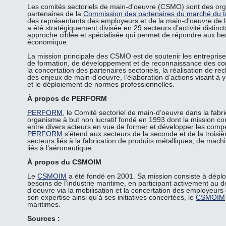
Les comités sectoriels de main-d’oeuvre (CSMO) sont des o
partenaires de la
Commission des partenaires du marché du t
des représentants des employeurs et de la main-d’oeuvre de le
a été stratégiquement divisée en 29 secteurs d’activité dist
approche ciblée et spécialisée qui permet de répondre aux be
économique.
La mission principale des CSMO est de soutenir les entreprise
de formation, de développement et de reconnaissance des co
la concertation des partenaires sectoriels, la réalisation de rec
des enjeux de main-d’oeuvre, l’élaboration d’actions visant 
et le déploiement de normes professionnelles.
À propos de PERFORM
PERFORM
, le Comité sectoriel de main-d’oeuvre dans la fabri
organisme à but non lucratif fondé en 1993 dont la mission con
entre divers acteurs en vue de former et développer les comp
PERFORM
s’étend aux secteurs de la seconde et de la troisi
secteurs liés à la fabrication de produits métalliques, de mach
liés à l’aéronautique.
À propos du CSMOIM
Le
CSMOIM
a été fondé en 2001. Sa mission consiste à déplo
besoins de l’industrie maritime, en participant activement a
d’oeuvre via la mobilisation et la concertation des employeurs
son expertise ainsi qu’à ses initiatives concertées, le
CSMOIM
maritimes.
Sources :