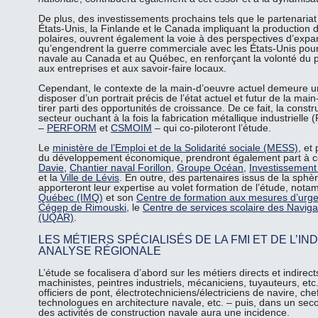
De plus, des investissements prochains tels que le partenaria
États-Unis, la Finlande et le Canada impliquant la productio
polaires, ouvrent également la voie à des perspectives d’expan
qu’engendrent la guerre commerciale avec les États-Unis pourr
navale au Canada et au Québec, en renforçant la volonté du p
aux entreprises et aux savoir-faire locaux.
Cependant, le contexte de la main-d’oeuvre actuel demeure un 
disposer d’un portrait précis de l’état actuel et futur de la ma
tirer parti des opportunités de croissance. De ce fait, la cons
secteur ouchant à la fois la fabrication métallique industrielle
–
PERFORM
et
CSMOIM
– qui co-piloteront l’étude.
Le
ministère de l’Emploi et de la Solidarité sociale (MESS)
, et
du développement économique, prendront également part à ce 
Davie
,
Chantier naval Forillon
,
Groupe Océan
,
Investissemen
et la
Ville de Lévis
. En outre, des partenaires issus de la sphè
apporteront leur expertise au volet formation de l’étude, not
Québec (IMQ)
et son
Centre de formation aux mesures d’ur
Cégep de Rimouski
, le
Centre de services scolaire des Naviga
(UQAR)
.
LES MÉTIERS SPÉCIALISÉS DE LA FMI ET DE L’I
ANALYSE RÉGIONALE
L’étude se focalisera d’abord sur les métiers directs et indire
machinistes, peintres industriels, mécaniciens, tuyauteurs, etc.
officiers de pont, électrotechniciens/électriciens de navire, ch
technologues en architecture navale, etc. – puis, dans un sec
des activités de construction navale aura une incidence.