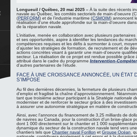
Longueuil / Québec, 20 mai 2025 –
À la suite des récents i
E
navale au Québec, les comités sectoriels de main-d’oeuvre (CS
(
PERFORM
) et de l’industrie maritime (
CSMOIM
) annoncent le
réalisation d’une étude approfondie sur la main-d’oeuvre dans l
de la réparation navale.
L’initiative, menée en collaboration avec plusieurs partenaires
et ses opportunités, aspire à identifier les tendances du march
E
compétences requises et les défis à surmonter à court, moyen 
d’ajuster les stratégies de formation, de recrutement et de d
actions concrètes visant à garantir une main-d’oeuvre qualifiée
secteur. La réalisation de ce projet est rendue possible grâc
attribué dans le cadre du programme
Intervention-Compéte
d’autres partenaires de l’étude.
FACE À UNE CROISSANCE ANNONCÉE, UN ÉTAT D
S’IMPOSE
Au fil des dernières décennies, la fermeture de plusieurs cha
d’emploi et fragilisé la chaîne d’approvisionnement. Néanmoin
tant que troisième acteur participant à la
Stratégie nationale d
moderniser et de renforcer le secteur grâce à des investisseme
à assurer une autonomie stratégique en matière de construct
Ainsi, avec l’annonce du financement de 3,25 milliards de doll
de navires au Canada, pour la construction d’un brise-glace po
dont 1 000 directement sur le chantier et 1 000 supplémentair
dynamique du secteur de la construction navale tend vers une
chantiers tels que
Chantier naval Forillon
et
Groupe Océan
, q
nationale
, contribuera également à cet essor et à la dynamisat