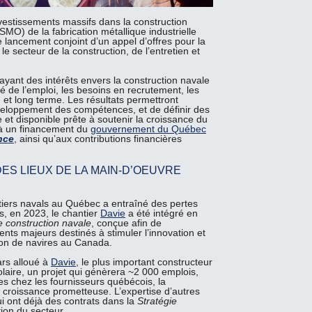
nvestissements massifs dans la construction
MO) de la fabrication métallique industrielle
 lancement conjoint d’un appel d’offres pour la
e secteur de la construction, de l’entretien et
 ayant des intérêts envers la construction navale
é de l’emploi, les besoins en recrutement, les
et long terme. Les résultats permettront
éveloppement des compétences, et de définir des
 et disponible prête à soutenir la croissance du
e à un financement du
gouvernement du Québec
nce
, ainsi qu’aux contributions financières
ES LIEUX DE LA MAIN-D’OEUVRE
ntiers navals au Québec a entraîné des pertes
s, en 2023, le chantier
Davie
a été intégré en
e construction navale
, conçue afin de
nts majeurs destinés à stimuler l’innovation et
ion de navires au Canada.
ars alloué à
Davie
, le plus important constructeur
laire, un projet qui génèrera ~2 000 emplois,
es chez les fournisseurs québécois, la
 croissance prometteuse. L’expertise d’autres
ui ont déjà des contrats dans la
Stratégie
ion du secteur.