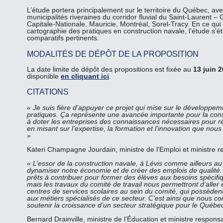
L’étude portera principalement sur le territoire du Québec, ave
municipalités riveraines du corridor fluvial du Saint-Laurent
Capitale-Nationale, Mauricie, Montréal, Sorel-Tracy. En ce qui
cartographie des pratiques en construction navale, l’étude s’é
comparatifs pertinents.
MODALITÉS DE DÉPÔT DE LA PROPOSITION
La date limite de dépôt des propositions est fixée au
13 juin 
disponible
en cliquant ici
.
CITATIONS
« Je suis fière d’appuyer ce projet qui mise sur le développe
pratiques. Ça représente une avancée importante pour la con
à doter les entreprises des connaissances nécessaires pour ré
en misant sur l’expertise, la formation et l’innovation que nous
»
Kateri Champagne Jourdain, ministre de l’Emploi et ministre r
« L’essor de la construction navale, à Lévis comme ailleurs a
dynamiser notre économie et de créer des emplois de qualité.
prêts à contribuer pour former des élèves aux besoins spécifi
mais les travaux du comité de travail nous permettront d’aller
centres de services scolaires au sein du comité, qui possèden
aux métiers spécialisés de ce secteur. C’est ainsi que nous co
soutenir la croissance d’un secteur stratégique pour le Québec
Bernard Drainville, ministre de l’Éducation et ministre respon