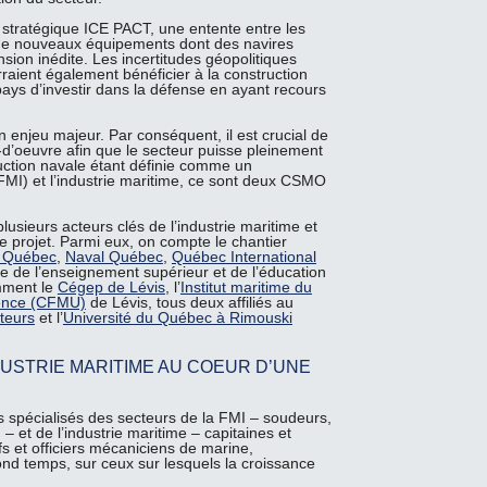
t stratégique ICE PACT, une entente entre les
n de nouveaux équipements dont des navires
sion inédite. Les incertitudes géopolitiques
aient également bénéficier à la construction
ays d’investir dans la défense en ayant recours
enjeu majeur. Par conséquent, il est crucial de
in-d’oeuvre afin que le secteur puisse pleinement
truction navale étant définie comme un
 (FMI) et l’industrie maritime, ce sont deux CSMO
 plusieurs acteurs clés de l’industrie maritime et
projet. Parmi eux, on compte le chantier
t Québec
,
Naval Québec
,
Québec International
re de l’enseignement supérieur et de l’éducation
amment le
Cégep de Lévis
, l’
Institut maritime du
gence (CFMU)
de Lévis, tous deux affiliés au
teurs
et l’
Université du Québec à Rimouski
NDUSTRIE MARITIME AU COEUR D’UNE
cts spécialisés des secteurs de la FMI – soudeurs,
 – et de l’industrie maritime – capitaines et
efs et officiers mécaniciens de marine,
ond temps, sur ceux sur lesquels la croissance