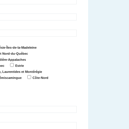
sie-Îles-de-la-Madeleine
et Nord-du-Québec
udière-Appalaches
bec
Estrie
e, Laurentides et Montérégie
Témiscamingue
Côte-Nord