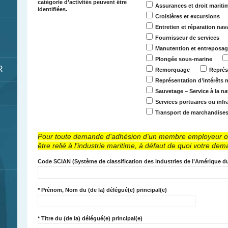
catégorie d’activités peuvent être
Assurances et droit mariti
identifiées.
Croisières et excursions
Entretien et réparation nav
Fournisseur de services
Manutention et entreposa
Plongée sous-marine
R
Remorquage
Représ
Représentation d’intérêts 
Sauvetage – Service à la na
Services portuaires ou infr
Transport de marchandise
Pour toute demande d'adhésion d'un membre employeur ou tra
être relié à l'industrie maritime, à défaut de quoi votre de
Code SCIAN
(Système de classification des industries de l’Amérique d
*
Prénom, Nom du (de la) délégué(e) principal(e)
*
Titre du (de la) délégué(e) principal(e)