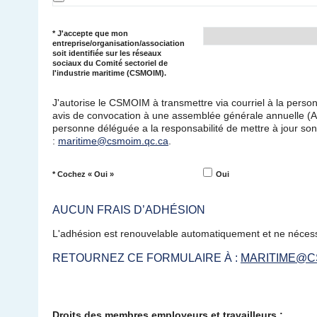
*
J'accepte que mon
entreprise/organisation/association
soit identifiée sur les réseaux
sociaux du Comité sectoriel de
l'industrie maritime (CSMOIM).
J'autorise le CSMOIM à transmettre via courriel à la pers
avis de convocation à une assemblée générale annuelle (
personne déléguée a la responsabilité de mettre à jour son
:
maritime@csmoim.qc.ca
.
*
Cochez « Oui »
Oui
AUCUN FRAIS D’ADHÉSION
L'adhésion est renouvelable automatiquement et ne nécessi
RETOURNEZ CE FORMULAIRE À :
MARITIME@C
Droits des membres employeurs et travailleurs :