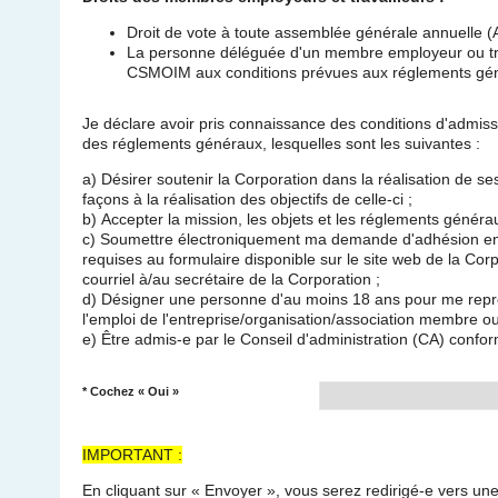
Droit de vote à toute assemblée générale annuelle 
La personne déléguée d'un membre employeur ou trav
CSMOIM aux conditions prévues aux réglements gé
Je déclare avoir pris connaissance des conditions d'admiss
des réglements généraux, lesquelles sont les suivantes :
a) Désirer soutenir la Corporation dans la réalisation de ses
façons à la réalisation des objectifs de celle-ci ;
b) Accepter la mission, les objets et les réglements généra
c) Soumettre électroniquement ma demande d'adhésion en 
requises au formulaire disponible sur le site web de la Corp
courriel à/au secrétaire de la Corporation ;
d) Désigner une personne d'au moins 18 ans pour me repré
l'emploi de l'entreprise/organisation/association membre o
e) Être admis-e par le Conseil d'administration (CA) conform
*
Cochez « Oui »
IMPORTANT :
En cliquant sur « Envoyer », vous serez redirigé-e vers un