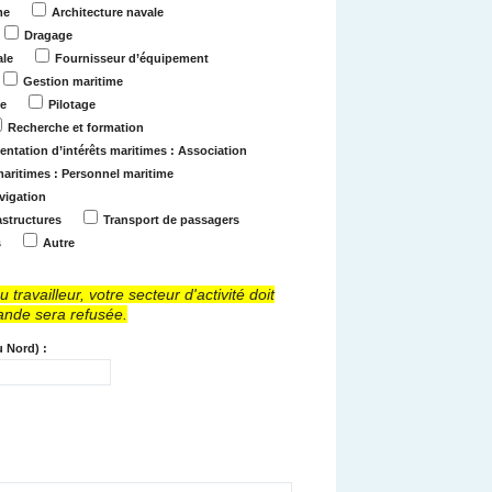
me
Architecture navale
Dragage
ale
Fournisseur d’équipement
Gestion maritime
ge
Pilotage
Recherche et formation
entation d’intérêts maritimes : Association
maritimes : Personnel maritime
vigation
astructures
Transport de passagers
s
Autre
vailleur, votre secteur d'activité doit
mande sera refusée.
u Nord) :