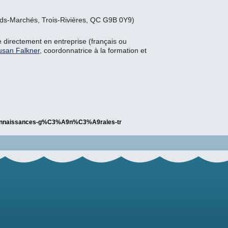
nds-Marchés, Trois-Rivières, QC G9B 0Y9)
te directement en entreprise (français ou
usan Falkner
, coordonnatrice à la formation et
n-connaissances-g%C3%A9n%C3%A9rales-tr