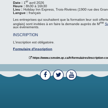
er
Date :
1
avril 2026
Heure :
8h30 à 16h30
Lieu :
Holiday Inn Express, Trois-Rivières (1900 rue des Gra
Langue :
français
Les entreprises qui souhaitent que la formation leur soit offer
me
anglais) sont invitées à en faire la demande auprès de M
S
aux événements.
INSCRIPTION
L'inscription est obligatoire.
Formulaire d'inscription
https://www.csmoim.qc.ca/fr/formulaires/inscriptio