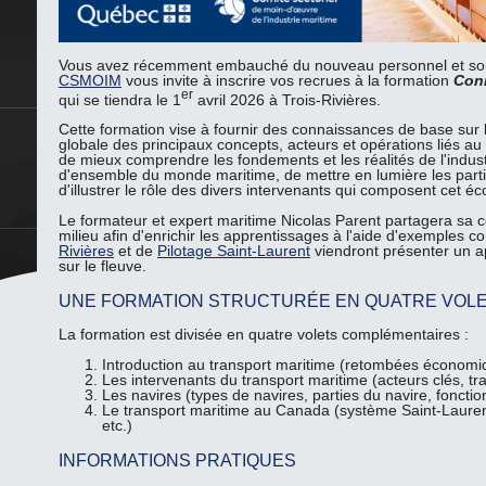
E
Vous avez récemment embauché du nouveau personnel et souha
CSMOIM
vous invite à inscrire vos recrues à la formation
Conn
er
qui se tiendra le 1
avril 2026 à Trois-Rivières.
Cette formation vise à fournir des connaissances de base sur l
globale des principaux concepts, acteurs et opérations liés au
de mieux comprendre les fondements et les réalités de l'indust
d'ensemble du monde maritime, de mettre en lumière les parti
d'illustrer le rôle des divers intervenants qui composent cet é
Le formateur et expert maritime Nicolas Parent partagera sa 
milieu afin d'enrichir les apprentissages à l'aide d'exemples 
Rivières
et de
Pilotage Saint-Laurent
viendront présenter un ap
sur le fleuve.
UNE FORMATION STRUCTURÉE EN QUATRE VOL
La formation est divisée en quatre volets complémentaires :
Introduction au transport maritime (retombées économiqu
Les intervenants du transport maritime (acteurs clés, tra
Les navires (types de navires, parties du navire, fonction
Le transport maritime au Canada (système Saint-Lauren
etc.)
INFORMATIONS PRATIQUES