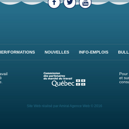
IER/FORMATIONS
NOUVELLES
INFO-EMPLOIS
BULL
vail
Pour 
é
et su
e.
consu
Site Web réalisé par
Amiral Agence Web
© 2016